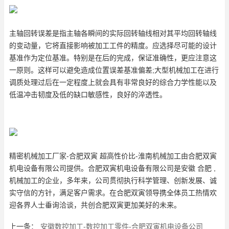
主轴回转误差是指主轴各瞬间的实际回转轴线相对其平均回转轴线
的变动量，它将直接影响被加工工件的精度。应选择尽可能的设计
基准作为定位基准。特别是在后的完成，保证准确性，更应注意这
一原则。这样可以避免造成位置误差基准偏差;大型机械加工在进行
调质处理过后在一定程度上就会具有非常良好的综合力学性能以及
低温冲击韧度及低的缺口敏感性，良好的淬透性。
精密机械加工厂家-合肥双寅 超高性价比-淮南机械加工由合肥双寅
机电设备有限公司提供。合肥双寅机电设备有限公司是安徽 合肥 ,
机械加工的企业，多年来，公司贯彻执行科学管理、创新发展、诚
实守信的方针，满足客户需求。在合肥双寅领导携全体员工热情欢
迎各界人士垂询洽谈，共创合肥双寅更加美好的未来。
上一条：
安徽数控加工-数控加工零件-合肥双寅机电设备公司